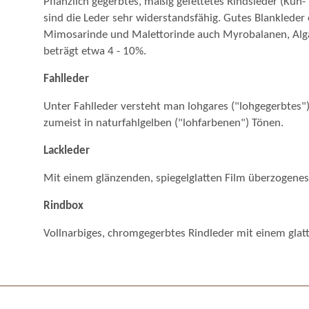
Pflanzlich gegerbtes, mäßig gefettetes Rindsleder (Kuh
sind die Leder sehr widerstandsfähig. Gutes Blankleder
Mimosarinde und Malettorinde auch Myrobalanen, Algarob
beträgt etwa 4 - 10%.
Fahlleder
Unter Fahlleder versteht man lohgares ("lohgegerbtes")
zumeist in naturfahlgelben ("lohfarbenen") Tönen.
Lackleder
Mit einem glänzenden, spiegelglatten Film überzogenes
Rindbox
Vollnarbiges, chromgegerbtes Rindleder mit einem glat