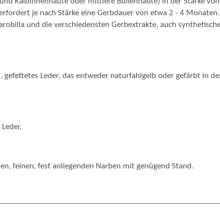
- und Kalbinnenhäute oder mittlere Bullenhäute) in der Stärke vo
 erfordert je nach Stärke eine Gerbdauer von etwa 2 - 4 Monaten
illa und die verschiedensten Gerbextrakte, auch synthetische Vo
, gefettetes Leder, das entweder naturfahlgelb oder gefärbt in
 Leder.
ten, feinen, fest anliegenden Narben mit genügend Stand.