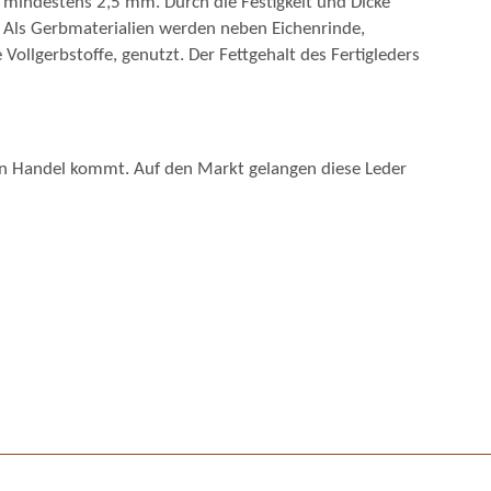
n mindestens 2,5 mm. Durch die Festigkeit und Dicke
. Als Gerbmaterialien werden neben Eichenrinde,
llgerbstoffe, genutzt. Der Fettgehalt des Fertigleders
 den Handel kommt. Auf den Markt gelangen diese Leder