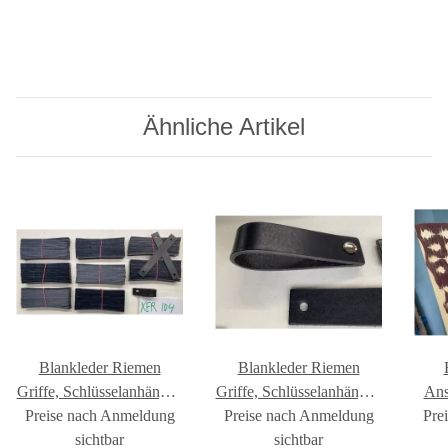
Ähnliche Artikel
Blankleder Riemen
Blankleder Riemen
Griffe, Schlüsselanhänger,
Griffe, Schlüsselanhänger,
Ans
Preise nach Anmeldung
Reste Anschnitte
Preise nach Anmeldung
Reste Anschnitte
Pre
Ku
Lederwaren Kunstprojekt
sichtbar
Lederwaren Kunstprojekt
sichtbar