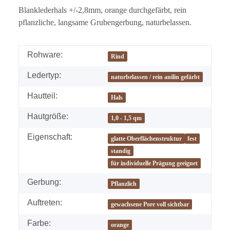
Blanklederhals +/-2,8mm, orange durchgefärbt, rein
pflanzliche, langsame Grubengerbung, naturbelassen.
Rohware:
Rind
Ledertyp:
naturbelassen / rein anilin gefärbt
Hautteil:
Hals
Hautgröße:
1,0 - 1,5 qm
Eigenschaft:
glatte Oberflächenstruktur
fest
standig
für individuelle Prägung geeignet
Gerbung:
Pflanzlich
Auftreten:
gewachsene Pore voll sichtbar
Farbe:
orange