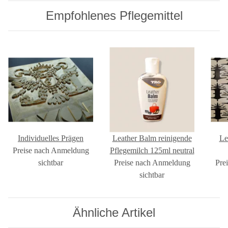
Empfohlenes Pflegemittel
Individuelles Prägen
Leather Balm reinigende
Le
Preise nach Anmeldung
Pflegemilch 125ml neutral
sichtbar
Preise nach Anmeldung
Pre
sichtbar
Ähnliche Artikel