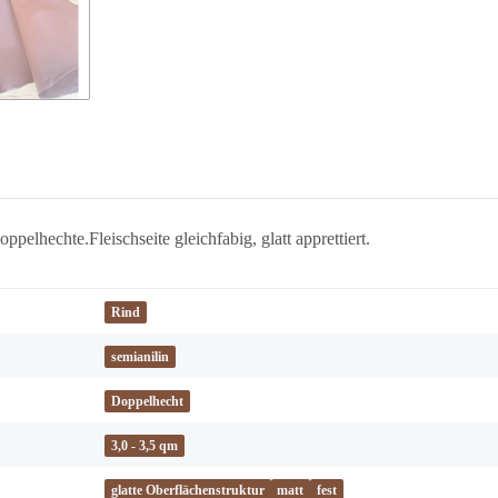
pelhechte.Fleischseite gleichfabig, glatt apprettiert.
Rind
semianilin
Doppelhecht
3,0 - 3,5 qm
glatte Oberflächenstruktur
matt
fest