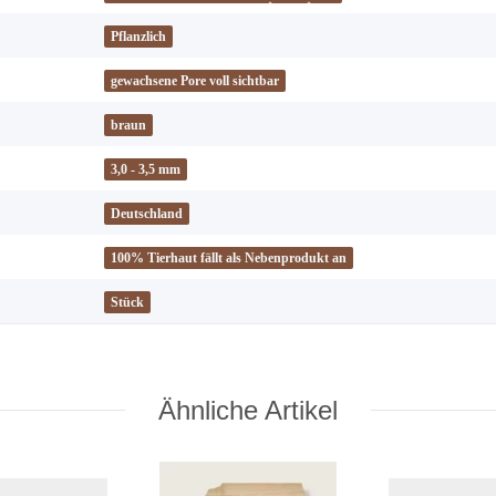
Pflanzlich
gewachsene Pore voll sichtbar
braun
3,0 - 3,5 mm
Deutschland
100% Tierhaut fällt als Nebenprodukt an
Stück
Ähnliche Artikel