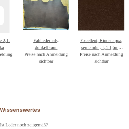
e 2,1-
Fahllederhals,
Excellent, Rindsnappa,
ka
dunkelbraun
semianilin, 1,4-1,6mm
meldung
Preise nach Anmeldung
Preise nach Anmeldung
rehbraun GREEN
sichtbar
GEISER
sichtbar
Wissenswertes
Ist Leder noch zeitgemäß?