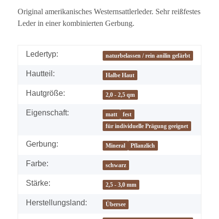
Original amerikanisches Westernsattlerleder. Sehr reißfestes
Leder in einer kombinierten Gerbung.
Ledertyp:
naturbelassen / rein anilin gefärbt
Hautteil:
Halbe Haut
Hautgröße:
2,0 - 2,5 qm
Eigenschaft:
matt
fest
für individuelle Prägung geeignet
Gerbung:
Mineral
Pflanzlich
Farbe:
schwarz
Stärke:
2,5 - 3,0 mm
Herstellungsland:
Übersee