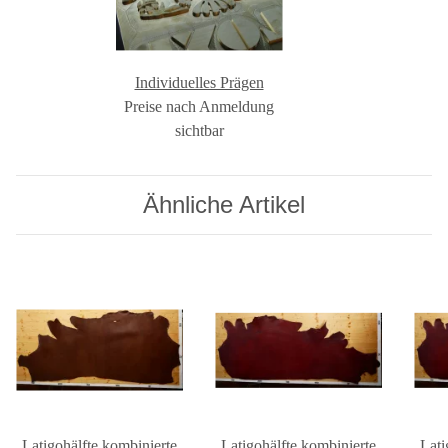
Individuelles Prägen
Preise nach Anmeldung
sichtbar
Ähnliche Artikel
Latigohälfte kombinierte
Latigohälfte kombinierte
Lati