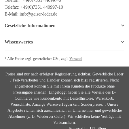
Telefon: +49(0)7351 440997-0
Telefax: +49(0)7351 440997-10
E-Mail: info@geiser-leder.de
Gesetzliche Informationen
Wissenswertes
* Alle Preise zzgl. gesetzlicher USt., zzgl.
Versand
Preise sind nur nach erfolgter Registrierung sichtbar. Gewerbliche Leder
/ Fell-Verarbeiter und Händler können sich
hier
registrieren. Nicht
angemeldet können Sie mit Ihrem Kunden die Produkte ohne
Preisangabe ansehen. Eingeloggt haben Sie alle Vorteile des E-
Commerce wie Kundenkonto mit Bestellhistorie, Warenkorb,
Wunschliste, Anzeige Warenverfügbarkeit, Sonderpreise… Unsere
Angebote richten sich ausschließlich an Unternehmer und gewerbliche
Abnehmer (z. B. Wiederverkäufer). Wir schließen keine Verträge mit
Verbrauchern.
Powered by
JTL-Shop