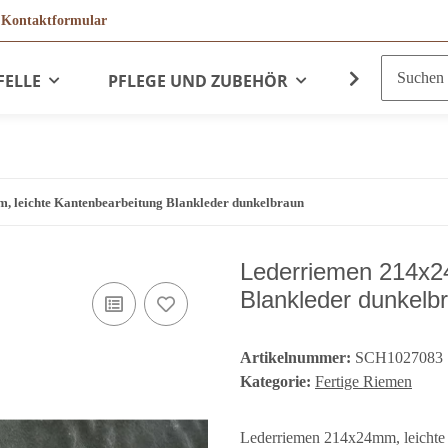
r
Kontaktformular
FELLE
PFLEGE UND ZUBEHÖR
LEDERPRO
 leichte Kantenbearbeitung Blankleder dunkelbraun
Lederriemen 214x2
Blankleder dunkelb
Artikelnummer:
SCH1027083
Kategorie:
Fertige Riemen
Lederriemen 214x24mm, leichte 