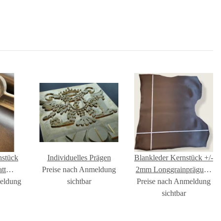
nstück
Individuelles Prägen
Blankleder Kernstück +/-
tt
Preise nach Anmeldung
2mm Longgrainprägung
meldung
un
sichtbar
Preise nach Anmeldung
dunkelbraun
sichtbar