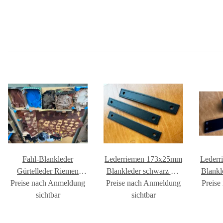
Fahl-Blankleder
Lederriemen 173x25mm
Leder
Gürtelleder Riemen
Blankleder schwarz mit
Blankl
Preise nach Anmeldung
Reste Anschnitte
Preise nach Anmeldung
Ziernaht
Preise
Lederwaren
sichtbar
sichtbar
Kunstprojekt Basteln
#XE903