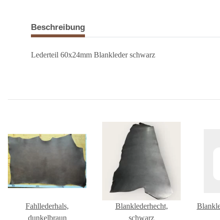
Beschreibung
Lederteil 60x24mm Blankleder schwarz
Fahllederhals,
Blanklederhecht,
Blankl
dunkelbraun
schwarz