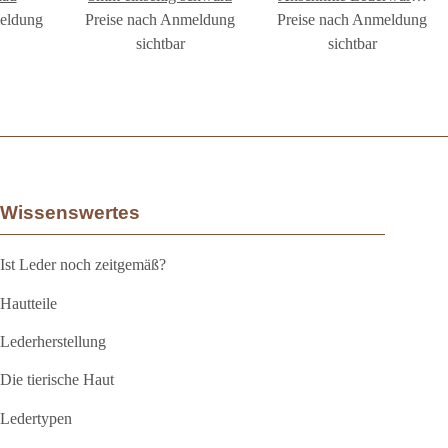
meldung
Preise nach Anmeldung
Preise nach Anmeldung
Kunstprojekt Basteln
sichtbar
#XE1004
sichtbar
Wissenswertes
Ist Leder noch zeitgemäß?
Hautteile
Lederherstellung
Die tierische Haut
Ledertypen