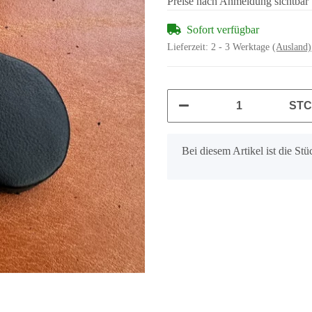
Preise nach Anmeldung sichtbar
Sofort verfügbar
Lieferzeit:
2 - 3 Werktage
(Ausland)
ST
x
Bei diesem Artikel ist die Stüc