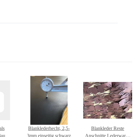
als
Blanklederhecht, 2,5-
Blankleder Reste
lau
3mm einseitig schwarz
Anschnitte Lederwaren