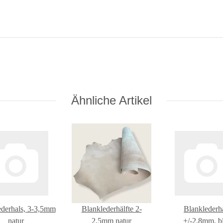
Ähnliche Artikel
ederhals, 3-3,5mm
Blanklederhälfte 2-
Blanklederh
natur
2,5mm natur
+/-2,8mm, b