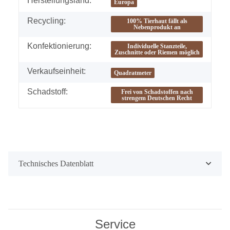
Herstellungsland:
Europa
Recycling:
100% Tierhaut fällt als
Nebenprodukt an
Konfektionierung:
Individuelle Stanzteile,
Zuschnitte oder Riemen möglich
Verkaufseinheit:
Quadratmeter
Schadstoff:
Frei von Schadstoffen nach
strengem Deutschen Recht
Technisches Datenblatt
Service