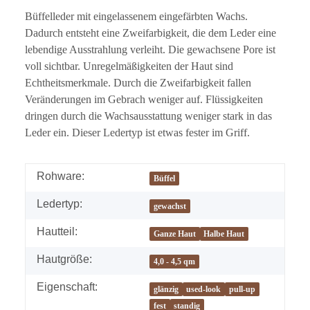
Büffelleder mit eingelassenem eingefärbten Wachs.
Dadurch entsteht eine Zweifarbigkeit, die dem Leder eine
lebendige Ausstrahlung verleiht. Die gewachsene Pore ist
voll sichtbar. Unregelmäßigkeiten der Haut sind
Echtheitsmerkmale. Durch die Zweifarbigkeit fallen
Veränderungen im Gebrach weniger auf. Flüssigkeiten
dringen durch die Wachsausstattung weniger stark in das
Leder ein. Dieser Ledertyp ist etwas fester im Griff.
Rohware:
Büffel
Ledertyp:
gewachst
Hautteil:
Ganze Haut
Halbe Haut
Hautgröße:
4,0 - 4,5 qm
Eigenschaft:
glänzig
used-look
pull-up
fest
standig