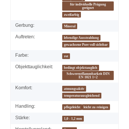
für individuelle Prägung
geeignet
zweifarbig
Gerbung:
Mineral
Auftreten:
lebendige Ausstrahlung
gewachsene Pore voll sichtbar
Farbe:
rot
Objekttauglichkeit:
bedingt objekttauglich
Schwerentflammbarkeit DIN
EN 1021 1+2
Komfort:
atmungsaktiv
temperaturausgleichend
Handling:
pflegeleicht
leicht zu reinigen
Stärke:
1,0 - 1,2 mm