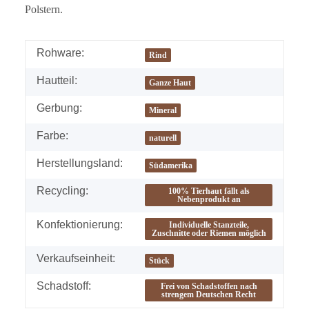
Polstern.
Rohware:
Rind
Hautteil:
Ganze Haut
Gerbung:
Mineral
Farbe:
naturell
Herstellungsland:
Südamerika
Recycling:
100% Tierhaut fällt als
Nebenprodukt an
Konfektionierung:
Individuelle Stanzteile,
Zuschnitte oder Riemen möglich
Verkaufseinheit:
Stück
Schadstoff:
Frei von Schadstoffen nach
strengem Deutschen Recht