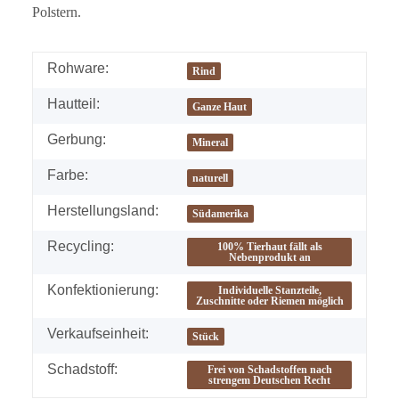
Polstern.
Rohware:
Rind
Hautteil:
Ganze Haut
Gerbung:
Mineral
Farbe:
naturell
Herstellungsland:
Südamerika
Recycling:
100% Tierhaut fällt als
Nebenprodukt an
Konfektionierung:
Individuelle Stanzteile,
Zuschnitte oder Riemen möglich
Verkaufseinheit:
Stück
Schadstoff:
Frei von Schadstoffen nach
strengem Deutschen Recht