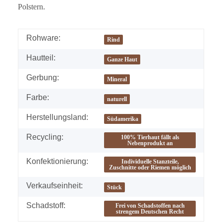
Polstern.
Rohware:
Rind
Hautteil:
Ganze Haut
Gerbung:
Mineral
Farbe:
naturell
Herstellungsland:
Südamerika
Recycling:
100% Tierhaut fällt als
Nebenprodukt an
Konfektionierung:
Individuelle Stanzteile,
Zuschnitte oder Riemen möglich
Verkaufseinheit:
Stück
Schadstoff:
Frei von Schadstoffen nach
strengem Deutschen Recht