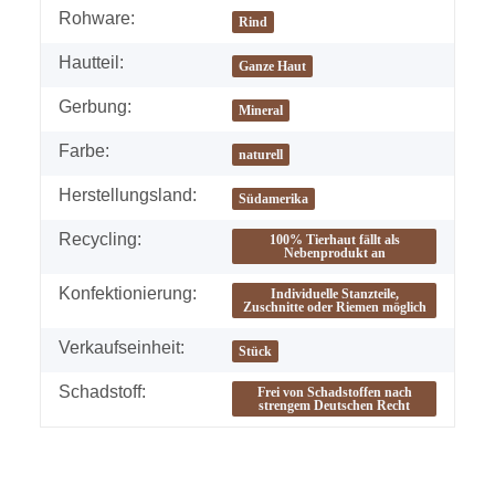
Rohware:
Rind
Hautteil:
Ganze Haut
Gerbung:
Mineral
Farbe:
naturell
Herstellungsland:
Südamerika
Recycling:
100% Tierhaut fällt als
Nebenprodukt an
Konfektionierung:
Individuelle Stanzteile,
Zuschnitte oder Riemen möglich
Verkaufseinheit:
Stück
Schadstoff:
Frei von Schadstoffen nach
strengem Deutschen Recht