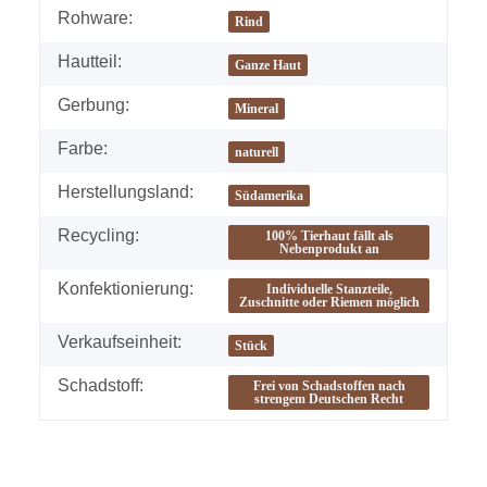
Rohware:
Rind
Hautteil:
Ganze Haut
Gerbung:
Mineral
Farbe:
naturell
Herstellungsland:
Südamerika
Recycling:
100% Tierhaut fällt als
Nebenprodukt an
Konfektionierung:
Individuelle Stanzteile,
Zuschnitte oder Riemen möglich
Verkaufseinheit:
Stück
Schadstoff:
Frei von Schadstoffen nach
strengem Deutschen Recht