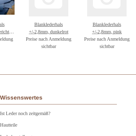
als
Blanklederhals
Blanklederhals
richtet
+/-2,8mm, dunkelrot
+/-2,8mm, pink
meldung
Preise nach Anmeldung
Preise nach Anmeldung
sichtbar
sichtbar
Wissenswertes
Ist Leder noch zeitgemäß?
Hautteile