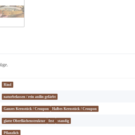
üge.
Rind
naturbelassen / rein anilin gefärbt
Ganzes Kernstück / Croupon
Halbes Kernstück / Croupon
glatte Oberflächenstruktur
fest
standig
Pflanzlich