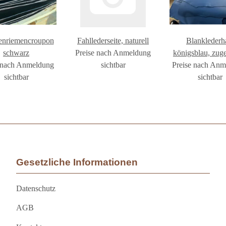
enriemencroupon
Fahllederseite, naturell
Blanklederh
schwarz
Preise nach Anmeldung
königsblau, zuge
 nach Anmeldung
sichtbar
Preise nach An
2-4mm
sichtbar
sichtbar
Gesetzliche Informationen
Datenschutz
AGB