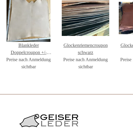
Blankleder
Glockenriemencroupon
Glock
Doppelcroupon +/-
schwarz
Preise nach Anmeldung
3,8mm, naturell
Preise nach Anmeldung
Preise
sichtbar
sichtbar