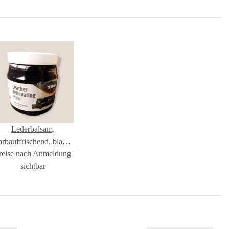
Lederbalsam,
arbauffrischend, black
reise nach Anmeldung
300ml
sichtbar