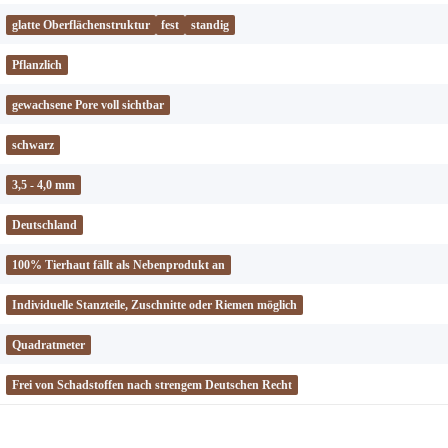
glatte Oberflächenstruktur
fest
standig
Pflanzlich
gewachsene Pore voll sichtbar
schwarz
3,5 - 4,0 mm
Deutschland
100% Tierhaut fällt als Nebenprodukt an
Individuelle Stanzteile, Zuschnitte oder Riemen möglich
Quadratmeter
Frei von Schadstoffen nach strengem Deutschen Recht