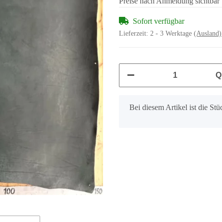
Preise nach Anmeldung sichtbar
Sofort verfügbar
Lieferzeit:
2 - 3 Werktage
(Ausland)
Q
x
Bei diesem Artikel ist die Stüc