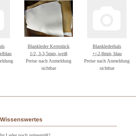
als
Blankleder Kernstück
Blanklederhals
elblau
1/2, 3-3,5mm, weiß
+/-2,8mm, blau
meldung
Preise nach Anmeldung
Preise nach Anmeldung
sichtbar
sichtbar
Wissenswertes
Ist Leder noch zeitgemäß?