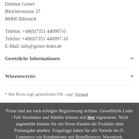
Dietmar Geiser
Bleicherstrasse 37
88400 Biberach
Telefon: +49(0)7351 440997-0
Telefax: +49(0)7351 440997-10
E-Mail: info@geiser-leder.de
Gesetzliche Informationen
Wissenswertes
* Alle Preise zzgl. gesetzlicher USt., zzgl.
Versand
Preise sind nur nach erfolgter Registrierung sichtbar. Gewerbliche Leder
/ Fell-Verarbeiter und Händler können sich
hier
registrieren. Nicht
angemeldet können Sie mit Ihrem Kunden die Produkte ohne
Preisangabe ansehen. Eingeloggt haben Sie alle Vorteile des E-
Commerce wie Kundenkonto mit Bestellhistorie, Warenkorb,