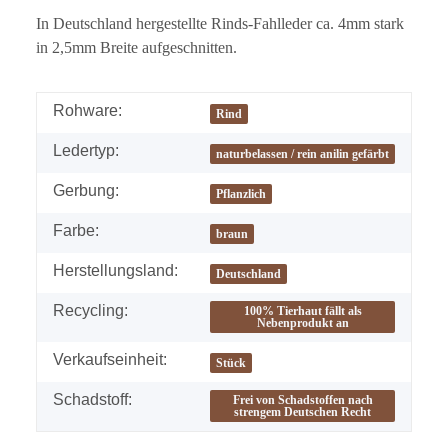
In Deutschland hergestellte Rinds-Fahlleder ca. 4mm stark
in 2,5mm Breite aufgeschnitten.
Rohware:
Rind
Ledertyp:
naturbelassen / rein anilin gefärbt
Gerbung:
Pflanzlich
Farbe:
braun
Herstellungsland:
Deutschland
Recycling:
100% Tierhaut fällt als
Nebenprodukt an
Verkaufseinheit:
Stück
Schadstoff:
Frei von Schadstoffen nach
strengem Deutschen Recht