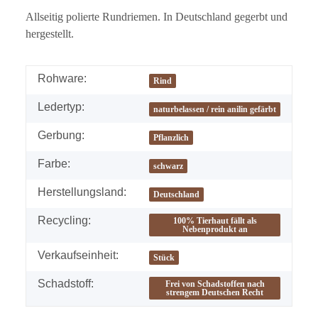
Allseitig polierte Rundriemen. In Deutschland gegerbt und
hergestellt.
Rohware:
Rind
Ledertyp:
naturbelassen / rein anilin gefärbt
Gerbung:
Pflanzlich
Farbe:
schwarz
Herstellungsland:
Deutschland
Recycling:
100% Tierhaut fällt als
Nebenprodukt an
Verkaufseinheit:
Stück
Schadstoff:
Frei von Schadstoffen nach
strengem Deutschen Recht