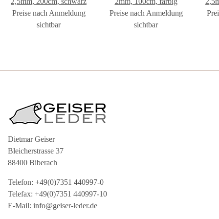
2,5mm, 200cm, schwarz
2mm, 100cm, farbig
2,5
Preise nach Anmeldung
Preise nach Anmeldung
Pre
sichtbar
sichtbar
Dietmar Geiser
Bleicherstrasse 37
88400 Biberach
Telefon: +49(0)7351 440997-0
Telefax: +49(0)7351 440997-10
E-Mail: info@geiser-leder.de