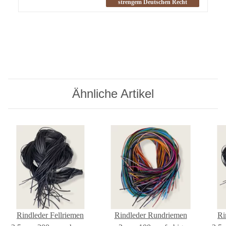
strengem Deutschen Recht
Ähnliche Artikel
Rindleder Fellriemen
Rindleder Rundriemen
Ri