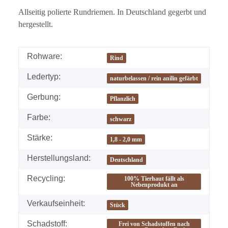
Allseitig polierte Rundriemen. In Deutschland gegerbt und
hergestellt.
Rohware:
Rind
Ledertyp:
naturbelassen / rein anilin gefärbt
Gerbung:
Pflanzlich
Farbe:
schwarz
Stärke:
1,8 - 2,0 mm
Herstellungsland:
Deutschland
Recycling:
100% Tierhaut fällt als
Nebenprodukt an
Verkaufseinheit:
Stück
Schadstoff:
Frei von Schadstoffen nach