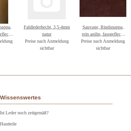
nappa,
Fahllederhecht, 3,5-4mm
Sauvage, Rindsnappa,
efleckt
natur
rein anilin, fassgefleckt
meldung
GREEN
Preise nach Anmeldung
coffee GREEN GEISER
Preise nach Anmeldung
sichtbar
sichtbar
Wissenswertes
Ist Leder noch zeitgemäß?
Hautteile