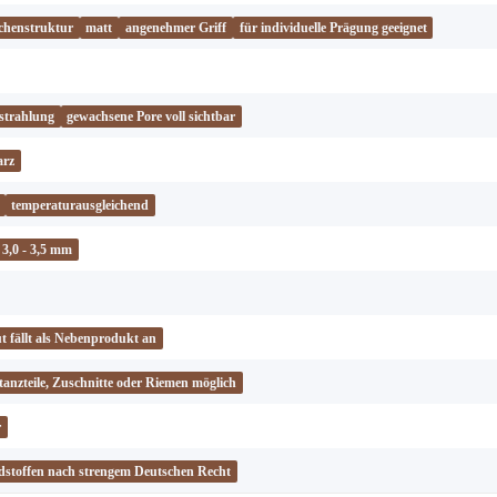
ächenstruktur
matt
angenehmer Griff
für individuelle Prägung geeignet
strahlung
gewachsene Pore voll sichtbar
arz
temperaturausgleichend
3,0 - 3,5 mm
 fällt als Nebenprodukt an
Stanzteile, Zuschnitte oder Riemen möglich
r
dstoffen nach strengem Deutschen Recht