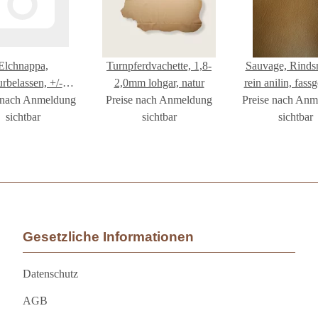
Elchnappa,
Turnpferdvachette, 1,8-
Sauvage, Rinds
urbelassen, +/-
2,0mm lohgar, natur
rein anilin, fassg
 nach Anmeldung
m, dunkelbraun
Preise nach Anmeldung
Preise nach An
cappuccino 
sichtbar
sichtbar
GEISER
sichtbar
Gesetzliche Informationen
Datenschutz
AGB