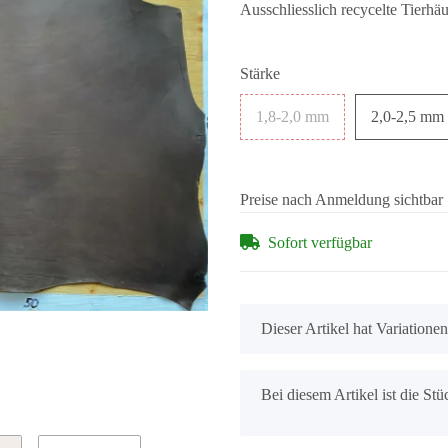
Ausschliesslich recycelte Tierhä
Stärke
1,8-2,0 mm
2,0-2,5 mm
Preise nach Anmeldung sichtbar
Sofort verfügbar
x
Dieser Artikel hat Variatione
x
Bei diesem Artikel ist die Stüc