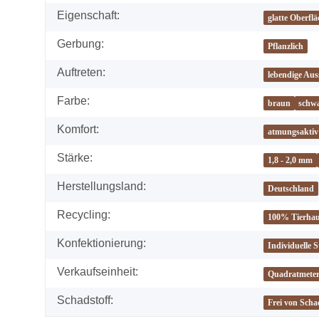
Eigenschaft:
glatte Oberfl
Gerbung:
Pflanzlich
Auftreten:
lebendige Aus
Farbe:
braun
schw
Komfort:
atmungsaktiv
Stärke:
1,8 - 2,0 mm
Herstellungsland:
Deutschland
Recycling:
100% Tierhaut
Konfektionierung:
Individuelle 
Verkaufseinheit:
Quadratmete
Schadstoff:
Frei von Scha