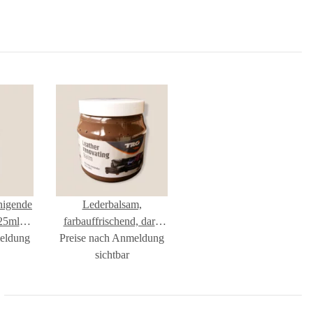
nigende
Lederbalsam,
25ml
farbauffrischend, dark
meldung
Preise nach Anmeldung
brown 300ml
sichtbar