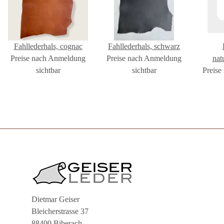
Fahllederhals, cognac
Fahllederhals, schwarz
Preise nach Anmeldung
Preise nach Anmeldung
nat
sichtbar
sichtbar
Preise
2,0m
Dietmar Geiser
Bleicherstrasse 37
88400 Biberach