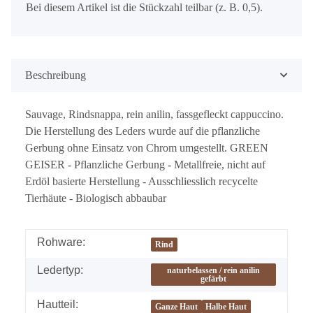
x
Bei diesem Artikel ist die Stückzahl teilbar (z. B. 0,5).
Beschreibung
Sauvage, Rindsnappa, rein anilin, fassgefleckt cappuccino.
Die Herstellung des Leders wurde auf die pflanzliche
Gerbung ohne Einsatz von Chrom umgestellt. GREEN
GEISER - Pflanzliche Gerbung - Metallfreie, nicht auf
Erdöl basierte Herstellung - Ausschliesslich recycelte
Tierhäute - Biologisch abbaubar
Rohware:
Rind
Ledertyp:
naturbelassen / rein anilin
gefärbt
Hautteil:
Ganze Haut
Halbe Haut