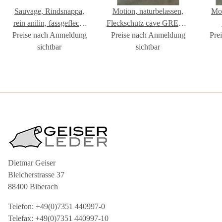
Sauvage, Rindsnappa,
Motion, naturbelassen,
Mot
rein anilin, fassgefleckt
Fleckschutz cave GREEN
coffee GREEN GEISER
Preise nach Anmeldung
Preise nach Anmeldung
GEISER
Pre
sichtbar
sichtbar
Dietmar Geiser
Bleicherstrasse 37
88400 Biberach
Telefon: +49(0)7351 440997-0
Telefax: +49(0)7351 440997-10