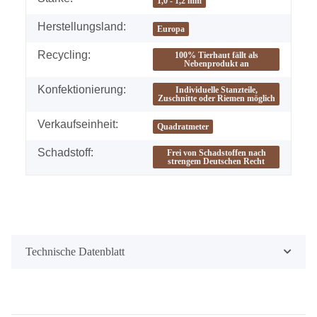
1,0 - 1,2 mm
Herstellungsland:
Europa
Recycling:
100% Tierhaut fällt als
Nebenprodukt an
Konfektionierung:
Individuelle Stanzteile,
Zuschnitte oder Riemen möglich
Verkaufseinheit:
Quadratmeter
Schadstoff:
Frei von Schadstoffen nach
strengem Deutschen Recht
Technische Datenblatt