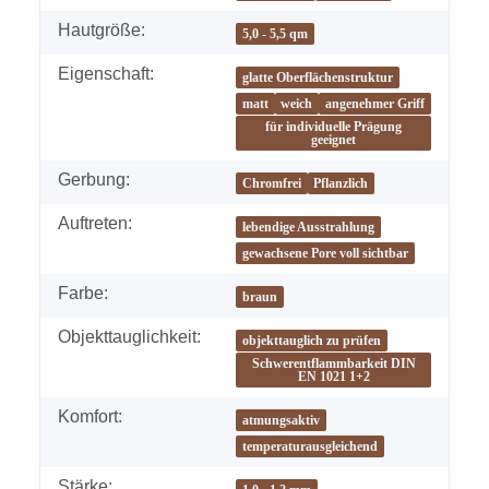
Hautgröße:
5,0 - 5,5 qm
Eigenschaft:
glatte Oberflächenstruktur
matt
weich
angenehmer Griff
für individuelle Prägung
geeignet
Gerbung:
Chromfrei
Pflanzlich
Auftreten:
lebendige Ausstrahlung
gewachsene Pore voll sichtbar
Farbe:
braun
Objekttauglichkeit:
objekttauglich zu prüfen
Schwerentflammbarkeit DIN
EN 1021 1+2
Komfort:
atmungsaktiv
temperaturausgleichend
Stärke: