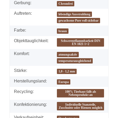
Gerbung:
Chromfrei
Auftreten:
lebendige Ausstrahlung
gewachsene Pore voll sichtbar
Farbe:
braun
Objekttauglichkeit:
Schwerentflammbarkeit DIN
EN 1021 1+2
Komfort:
atmungsaktiv
temperaturausgleichend
Stärke:
1,0 - 1,2 mm
Herstellungsland:
Europa
Recycling:
100% Tierhaut fällt als
Nebenprodukt an
Konfektionierung:
Individuelle Stanzteile,
Zuschnitte oder Riemen möglich
Verkaufseinheit: