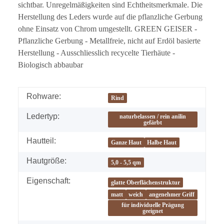
sichtbar. Unregelmäßigkeiten sind Echtheitsmerkmale. Die
Herstellung des Leders wurde auf die pflanzliche Gerbung
ohne Einsatz von Chrom umgestellt. GREEN GEISER -
Pflanzliche Gerbung - Metallfreie, nicht auf Erdöl basierte
Herstellung - Ausschliesslich recycelte Tierhäute -
Biologisch abbaubar
Rohware:
Rind
Ledertyp:
naturbelassen / rein anilin
gefärbt
Hautteil:
Ganze Haut
Halbe Haut
Hautgröße:
5,0 - 5,5 qm
Eigenschaft:
glatte Oberflächenstruktur
matt
weich
angenehmer Griff
für individuelle Prägung
geeignet