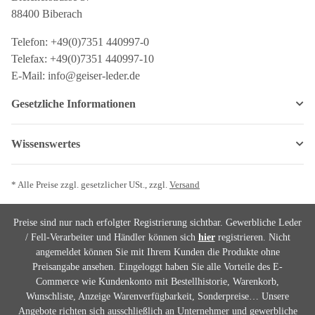
88400 Biberach
Telefon: +49(0)7351 440997-0
Telefax: +49(0)7351 440997-10
E-Mail: info@geiser-leder.de
Gesetzliche Informationen
Wissenswertes
* Alle Preise zzgl. gesetzlicher USt., zzgl.
Versand
Preise sind nur nach erfolgter Registrierung sichtbar. Gewerbliche Leder
/ Fell-Verarbeiter und Händler können sich
hier
registrieren. Nicht
angemeldet können Sie mit Ihrem Kunden die Produkte ohne
Preisangabe ansehen. Eingeloggt haben Sie alle Vorteile des E-
Commerce wie Kundenkonto mit Bestellhistorie, Warenkorb,
Wunschliste, Anzeige Warenverfügbarkeit, Sonderpreise… Unsere
Angebote richten sich ausschließlich an Unternehmer und gewerbliche