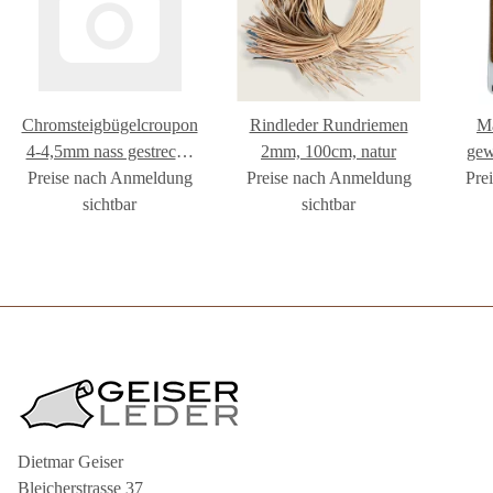
Chromsteigbügelcroupon
Rindleder Rundriemen
Ma
4-4,5mm nass gestreckt,
2mm, 100cm, natur
gew
Preise nach Anmeldung
bs schwarz
Preise nach Anmeldung
Pre
sichtbar
sichtbar
Dietmar Geiser
Bleicherstrasse 37