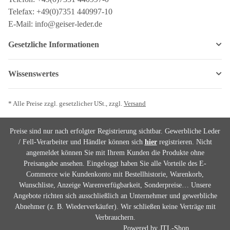
Telefax: +49(0)7351 440997-10
E-Mail: info@geiser-leder.de
Gesetzliche Informationen
Wissenswertes
* Alle Preise zzgl. gesetzlicher USt., zzgl.
Versand
Preise sind nur nach erfolgter Registrierung sichtbar. Gewerbliche Leder
/ Fell-Verarbeiter und Händler können sich
hier
registrieren. Nicht
angemeldet können Sie mit Ihrem Kunden die Produkte ohne
Preisangabe ansehen. Eingeloggt haben Sie alle Vorteile des E-
Commerce wie Kundenkonto mit Bestellhistorie, Warenkorb,
Wunschliste, Anzeige Warenverfügbarkeit, Sonderpreise… Unsere
Angebote richten sich ausschließlich an Unternehmer und gewerbliche
Abnehmer (z. B. Wiederverkäufer). Wir schließen keine Verträge mit
Verbrauchern.
Powered by
JTL-Shop