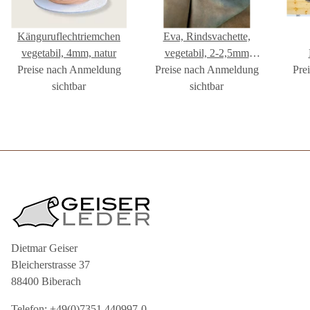
Känguruflechtriemchen
Eva, Rindsvachette,
vegetabil, 4mm, natur
vegetabil, 2-2,5mm
Preise nach Anmeldung
Preise nach Anmeldung
dunkelbraun
Pre
sichtbar
sichtbar
Dietmar Geiser
Bleicherstrasse 37
88400 Biberach
Telefon: +49(0)7351 440997-0