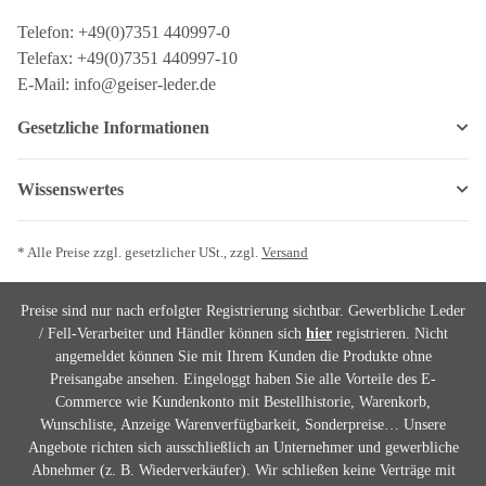
Telefon: +49(0)7351 440997-0
Telefax: +49(0)7351 440997-10
E-Mail: info@geiser-leder.de
Gesetzliche Informationen
Wissenswertes
* Alle Preise zzgl. gesetzlicher USt., zzgl.
Versand
Preise sind nur nach erfolgter Registrierung sichtbar. Gewerbliche Leder
/ Fell-Verarbeiter und Händler können sich
hier
registrieren. Nicht
angemeldet können Sie mit Ihrem Kunden die Produkte ohne
Preisangabe ansehen. Eingeloggt haben Sie alle Vorteile des E-
Commerce wie Kundenkonto mit Bestellhistorie, Warenkorb,
Wunschliste, Anzeige Warenverfügbarkeit, Sonderpreise… Unsere
Angebote richten sich ausschließlich an Unternehmer und gewerbliche
Abnehmer (z. B. Wiederverkäufer). Wir schließen keine Verträge mit