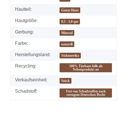
Hautteil:
Ganze Haut
Hautgröße:
0,5 - 1,0 qm
Gerbung:
Mineral
Farbe:
naturell
Herstellungsland:
Südamerika
Recycling:
100% Tierhaut fällt als
Nebenprodukt an
Verkaufseinheit:
Stück
Schadstoff:
Frei von Schadstoffen nach
strengem Deutschen Recht