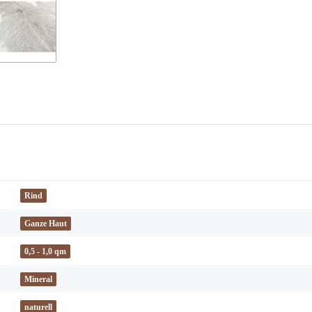
Rind
Ganze Haut
0,5 - 1,0 qm
Mineral
naturell