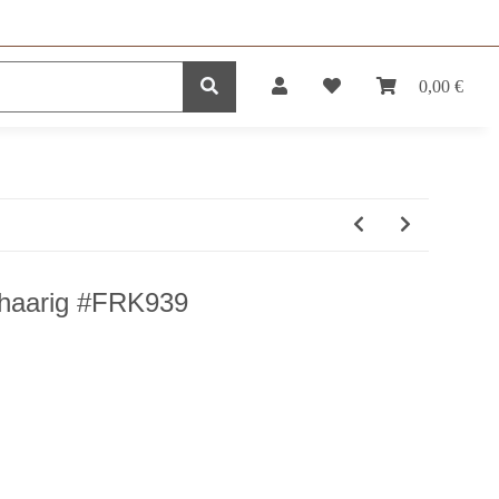
0,00 €
DUKTE
SERVICE
rzhaarig #FRK939