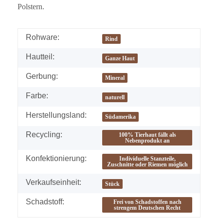
Polstern.
Rohware:
Rind
Hautteil:
Ganze Haut
Gerbung:
Mineral
Farbe:
naturell
Herstellungsland:
Südamerika
Recycling:
100% Tierhaut fällt als
Nebenprodukt an
Konfektionierung:
Individuelle Stanzteile,
Zuschnitte oder Riemen möglich
Verkaufseinheit:
Stück
Schadstoff:
Frei von Schadstoffen nach
strengem Deutschen Recht