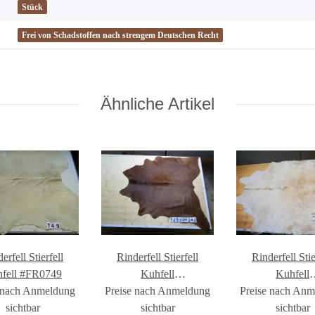
Stück
Frei von Schadstoffen nach strengem Deutschen Recht
Ähnliche Artikel
erfell Stierfell
Rinderfell Stierfell
Rinderfell Stie
fell #FR0749
Kuhfell
Kuhfell
 nach Anmeldung
Preise nach Anmeldung
#FR1293QM342
Preise nach An
#FR1604QM
sichtbar
sichtbar
sichtbar