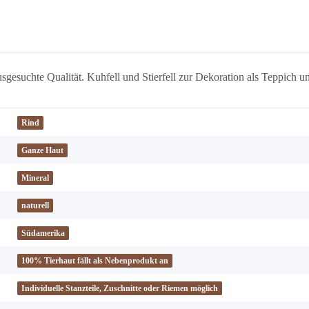
usgesuchte Qualität. Kuhfell und Stierfell zur Dekoration als Teppich
Rind
Ganze Haut
Mineral
naturell
Südamerika
100% Tierhaut fällt als Nebenprodukt an
Individuelle Stanzteile, Zuschnitte oder Riemen möglich