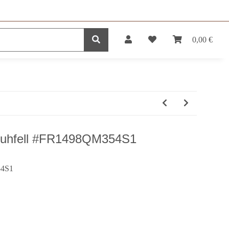
0,00 €
DUKTE
SERVICE
ll Kuhfell #FR1498QM354S1
4S1