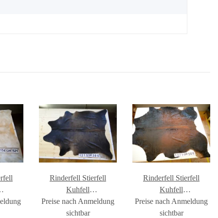
rfell
Rinderfell Stierfell
Rinderfell Stierfell
Kuhfell
Kuhfell
meldung
521
Preise nach Anmeldung
#FR1215QM385
Preise nach Anmeldung
#FR1371QM508
sichtbar
sichtbar