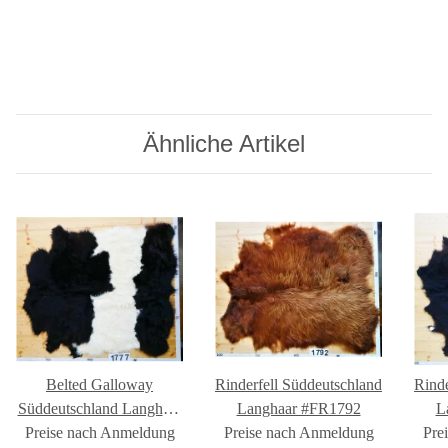
Ähnliche Artikel
Belted Galloway
Rinderfell Süddeutschland
Rinde
Süddeutschland Langhaar
Langhaar #FR1792
L
Preise nach Anmeldung
#FR1777
Preise nach Anmeldung
Pre