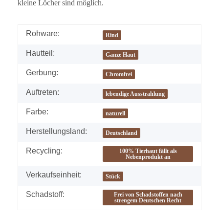
kleine Löcher sind möglich.
Rohware:
Rind
Hautteil:
Ganze Haut
Gerbung:
Chromfrei
Auftreten:
lebendige Ausstrahlung
Farbe:
naturell
Herstellungsland:
Deutschland
Recycling:
100% Tierhaut fällt als
Nebenprodukt an
Verkaufseinheit:
Stück
Schadstoff:
Frei von Schadstoffen nach
strengem Deutschen Recht