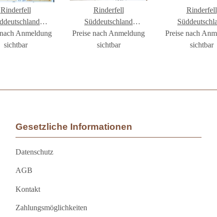
Rinderfell
Rinderfell
Rinderfell
ddeutschland
Süddeutschland
Süddeutschl
 nach Anmeldung
ghaar #FR1757
Preise nach Anmeldung
Langhaar #FR1802
Preise nach An
Langhaar #FR
sichtbar
sichtbar
sichtbar
Gesetzliche Informationen
Datenschutz
AGB
Kontakt
Zahlungsmöglichkeiten