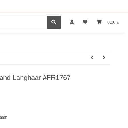
0,00 €
DUKTE
SERVICE
hland Langhaar #FR1767
haar