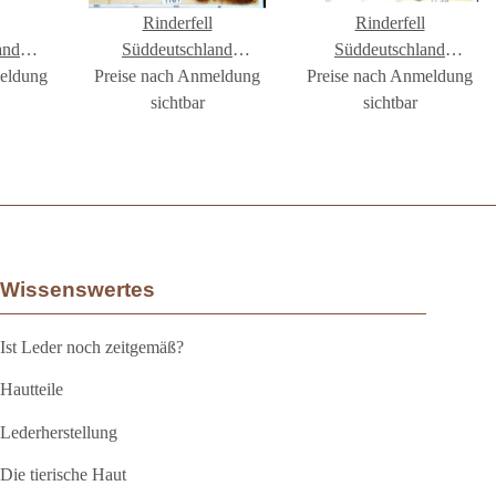
Rinderfell
Rinderfell
and
Süddeutschland
Süddeutschland
meldung
1772
Preise nach Anmeldung
Langhaar #FR1787
Preise nach Anmeldung
Langhaar #FR1758
sichtbar
sichtbar
Wissenswertes
Ist Leder noch zeitgemäß?
Hautteile
Lederherstellung
Die tierische Haut