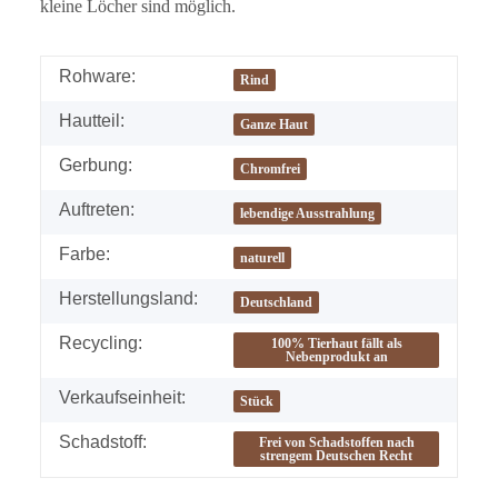
kleine Löcher sind möglich.
Rohware:
Rind
Hautteil:
Ganze Haut
Gerbung:
Chromfrei
Auftreten:
lebendige Ausstrahlung
Farbe:
naturell
Herstellungsland:
Deutschland
Recycling:
100% Tierhaut fällt als
Nebenprodukt an
Verkaufseinheit:
Stück
Schadstoff:
Frei von Schadstoffen nach
strengem Deutschen Recht