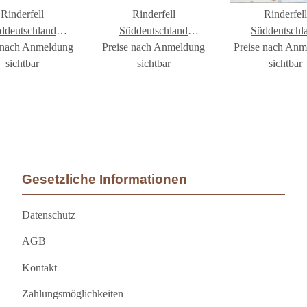
Rinderfell
Rinderfell
Rinderfell
ddeutschland
Süddeutschland
Süddeutschl
 nach Anmeldung
ghaar #FR1765
Preise nach Anmeldung
Langhaar #FR1781
Preise nach An
Langhaar #FR
sichtbar
sichtbar
sichtbar
Gesetzliche Informationen
Datenschutz
AGB
Kontakt
Zahlungsmöglichkeiten