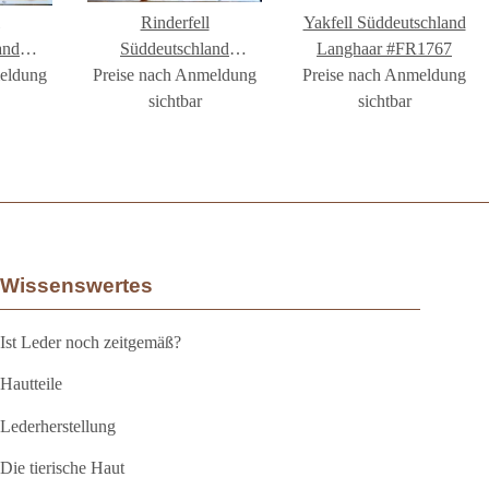
Rinderfell
Yakfell Süddeutschland
and
Süddeutschland
Langhaar #FR1767
meldung
1746
Preise nach Anmeldung
Langhaar #FR1795
Preise nach Anmeldung
sichtbar
sichtbar
Wissenswertes
Ist Leder noch zeitgemäß?
Hautteile
Lederherstellung
Die tierische Haut