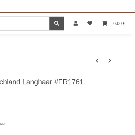
0,00 €
DUKTE
SERVICE
schland Langhaar #FR1761
haar