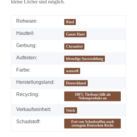
kleine Löcher sind möglich.
Rohware:
Rind
Hautteil:
Ganze Haut
Gerbung:
Chromfrei
Auftreten:
lebendige Ausstrahlung
Farbe:
naturell
Herstellungsland:
Deutschland
Recycling:
100% Tierhaut fällt als
Nebenprodukt an
Verkaufseinheit:
Stück
Schadstoff:
Frei von Schadstoffen nach
strengem Deutschen Recht