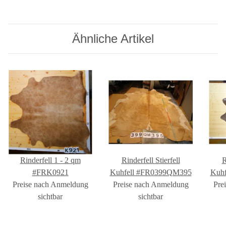
Ähnliche Artikel
Rinderfell 1 - 2 qm
Rinderfell Stierfell
R
#FRK0921
Kuhfell #FR0399QM395
Kuh
Preise nach Anmeldung
Preise nach Anmeldung
Pre
sichtbar
sichtbar