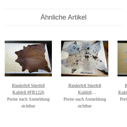
Ähnliche Artikel
Rinderfell Stierfell
Rinderfell Stierfell
R
Kuhfell #FR1226
Kuhfell
Kuh
Preise nach Anmeldung
Preise nach Anmeldung
#FR1494QM489S1
Pre
sichtbar
sichtbar