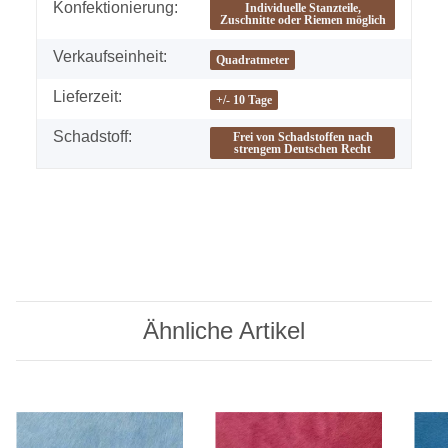
Konfektionierung:
Individuelle Stanzteile,
Zuschnitte oder Riemen möglich
Verkaufseinheit:
Quadratmeter
Lieferzeit:
+/- 10 Tage
Schadstoff:
Frei von Schadstoffen nach
strengem Deutschen Recht
Ähnliche Artikel