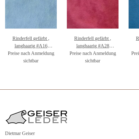
Rinderfell gefärbt ,
Rinderfell gefärbt ,
R
langhaarig #A16
langhaarig #A28
Preise nach Anmeldung
#FR1002A16
Preise nach Anmeldung
#FR1002A28
Pre
sichtbar
sichtbar
Dietmar Geiser