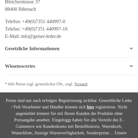
Bleicherstrasse 37
88400 Biberach
Telefon: +49(0)7351 440997-0
Telefax: +49(0)7351 440997-10
E-Mail: info@geiser-leder.de
Gesetzliche Informationen
Wissenswertes
* Alle Preise zzgl. gesetzlicher USt., zzgl.
Versand
Preise sind nur nach erfolgter Registrierung sichtbar. Gewerbliche Leder
/ Fell-Verarbeiter und Händler können sich
hier
registrieren. Nicht
angemeldet können Sie mit Ihrem Kunden die Produkte ohne
Preisangabe ansehen. Eingeloggt haben Sie alle Vorteile des E-
Commerce wie Kundenkonto mit Bestellhistorie, Warenkorb,
Wunschliste, Anzeige Warenverfügbarkeit, Sonderpreise… Unsere