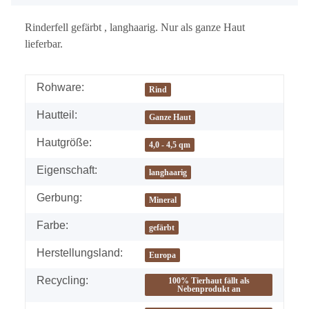
Rinderfell gefärbt , langhaarig. Nur als ganze Haut
lieferbar.
Rohware:
Rind
Hautteil:
Ganze Haut
Hautgröße:
4,0 - 4,5 qm
Eigenschaft:
langhaarig
Gerbung:
Mineral
Farbe:
gefärbt
Herstellungsland:
Europa
Recycling:
100% Tierhaut fällt als
Nebenprodukt an