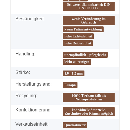
Schwerentflammbarkeit DIN
EN 1021 1+2
Beständigkeit:
wenig Veränderung im
Gebrauch
kaum Patinaentwicklung
hohe Lichtechtheit
hohe Reibechtheit
Handling:
unempfindlich
pflegeleicht
leicht zu reinigen
Stärke:
1,0 - 1,2 mm
Herstellungsland:
Europa
Recycling:
100% Tierhaut fällt als
Nebenprodukt an
Konfektionierung:
Individuelle Stanzteile,
Zuschnitte oder Riemen möglich
Verkaufseinheit:
Quadratmeter