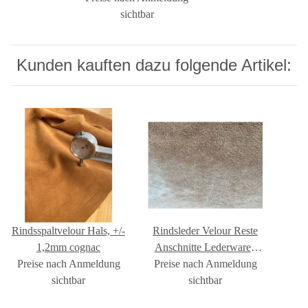
sichtbar
Kunden kauften dazu folgende Artikel:
Rindsspaltvelour Hals, +/-
Rindsleder Velour Reste
1,2mm cognac
Anschnitte Lederwaren
Preise nach Anmeldung
Preise nach Anmeldung
Kunstprojekt Basteln
sichtbar
#XE2003
sichtbar