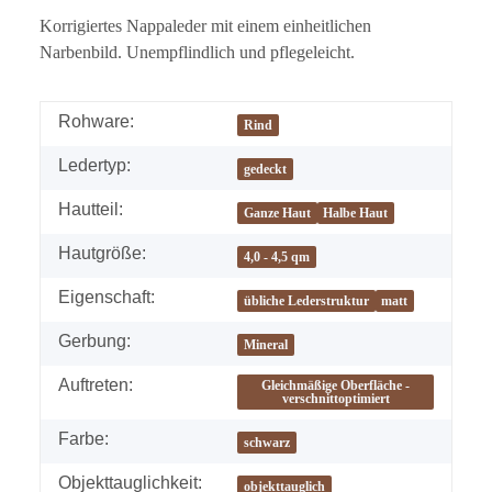
Korrigiertes Nappaleder mit einem einheitlichen
Narbenbild. Unempflindlich und pflegeleicht.
Rohware:
Rind
Ledertyp:
gedeckt
Hautteil:
Ganze Haut
Halbe Haut
Hautgröße:
4,0 - 4,5 qm
Eigenschaft:
übliche Lederstruktur
matt
Gerbung:
Mineral
Auftreten:
Gleichmäßige Oberfläche -
verschnittoptimiert
Farbe:
schwarz
Objekttauglichkeit:
objekttauglich