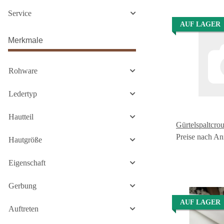
Service
AUF LAGER
Merkmale
Rohware
Ledertyp
Hautteil
Gürtelspaltcro
Preise nach An
Hautgröße
Eigenschaft
Gerbung
AUF LAGER
Auftreten