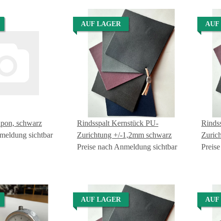
AUF LAGER
AUF
upon, schwarz
Rindsspalt Kernstück PU-
Rinds
meldung sichtbar
Zurichtung +/-1,2mm schwarz
Zuric
Preise nach Anmeldung sichtbar
Preis
AUF LAGER
AUF