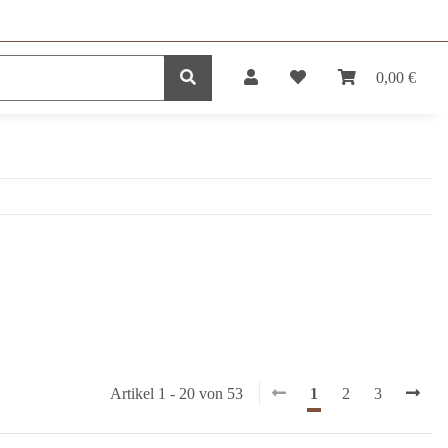
0,00 €
DUKTE
SERVICE
Artikel 1 - 20 von 53
1
2
3