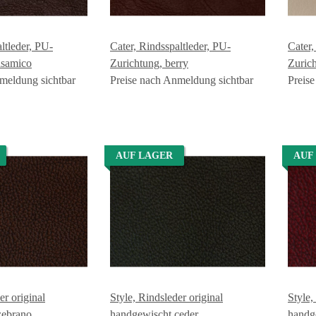
ltleder, PU-
Cater, Rindsspaltleder, PU-
Cater,
lsamico
Zurichtung, berry
Zuric
meldung sichtbar
Preise nach Anmeldung sichtbar
Preis
AUF LAGER
AUF
er original
Style, Rindsleder original
Style,
zebrano
handgewischt ceder
handg