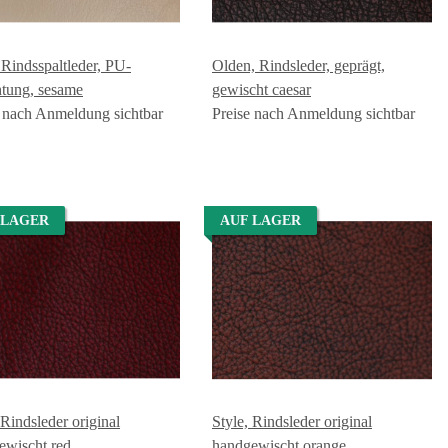
 Rindsspaltleder, PU-
Olden, Rindsleder, geprägt,
htung, sesame
gewischt caesar
e nach Anmeldung sichtbar
Preise nach Anmeldung sichtbar
 LAGER
AUF LAGER
 Rindsleder original
Style, Rindsleder original
ewischt red
handgewischt orange