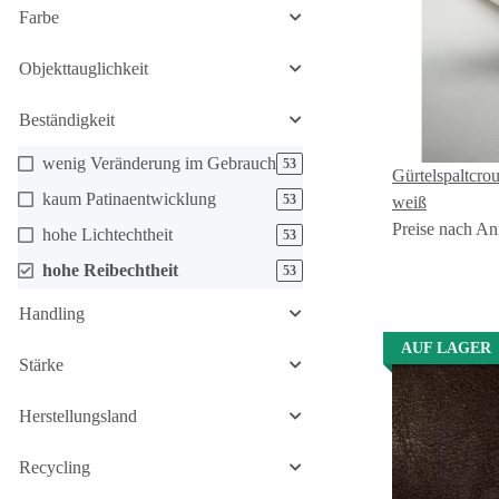
Farbe
Objekttauglichkeit
Beständigkeit
wenig Veränderung im Gebrauch
53
Gürtelspaltcr
kaum Patinaentwicklung
53
weiß
Preise nach An
hohe Lichtechtheit
53
hohe Reibechtheit
53
Handling
AUF LAGER
Stärke
Herstellungsland
Recycling