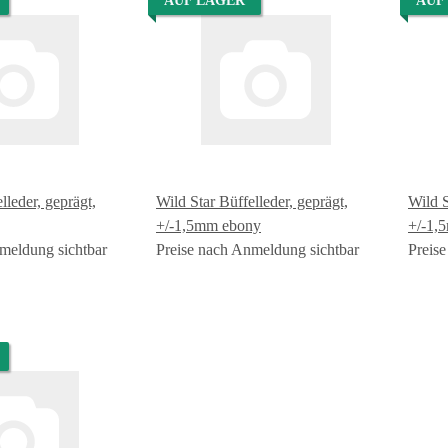
AUF LAGER
AUF
lleder, geprägt,
Wild Star Büffelleder, geprägt,
Wild S
+/-1,5mm ebony
+/-1,
meldung sichtbar
Preise nach Anmeldung sichtbar
Preis