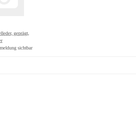
lleder, geprägt,
er
meldung sichtbar