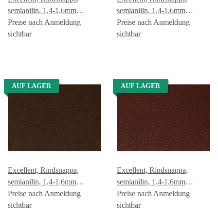
semianilin, 1,4-1,6mm
semianilin, 1,4-1,6mm
anthrazit GREEN GEISER
Preise nach Anmeldung
dunkelbraun GREEN
Preise nach Anmeldung
sichtbar
GEISER
sichtbar
AUF LAGER
AUF LAGER
Excellent, Rindsnappa,
Excellent, Rindsnappa,
semianilin, 1,4-1,6mm
semianilin, 1,4-1,6mm
rehbraun GREEN GEISER
Preise nach Anmeldung
kastanie GREEN GEISER
Preise nach Anmeldung
sichtbar
sichtbar