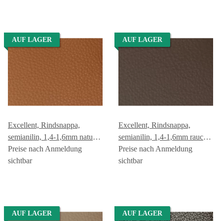
AUF LAGER
AUF LAGER
Excellent, Rindsnappa,
Excellent, Rindsnappa,
semianilin, 1,4-1,6mm natur
semianilin, 1,4-1,6mm rauch
GREEN GEISER
Preise nach Anmeldung
GREEN GEISER
Preise nach Anmeldung
sichtbar
sichtbar
AUF LAGER
AUF LAGER