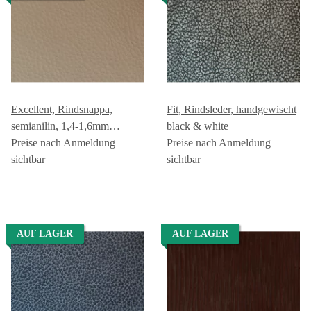
Excellent, Rindsnappa,
Fit, Rindsleder, handgewischt
semianilin, 1,4-1,6mm
black & white
elfenbein GREEN GEISER
Preise nach Anmeldung
Preise nach Anmeldung
sichtbar
sichtbar
AUF LAGER
AUF LAGER