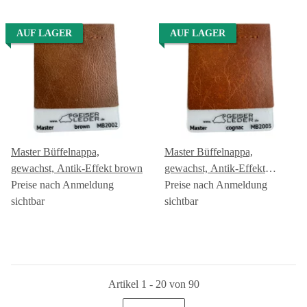
AUF LAGER
AUF LAGER
Master Büffelnappa,
Master Büffelnappa,
gewachst, Antik-Effekt brown
gewachst, Antik-Effekt
Preise nach Anmeldung
cognac
Preise nach Anmeldung
sichtbar
sichtbar
Artikel 1 - 20 von 90