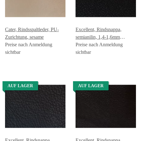
Cater, Rindsspaltleder, PU-
Excellent, Rindsnappa,
Zurichtung, sesame
semianilin, 1,4-1,6mm
Preise nach Anmeldung
schwarz GREEN GEISER
Preise nach Anmeldung
sichtbar
sichtbar
AUF LAGER
AUF LAGER
Excellent, Rindsnappa,
Excellent, Rindsnappa,