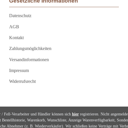
Gesetzliche Informationen
Datenschutz
AGB
Kontakt
Zahlungsmöglichkeiten
Versandinformationen
Impressum
Widerrufsrecht
r / Fell-Verarbeiter und Händler können sich
hier
registrieren. Nicht angemeld
Bestellhistorie, Warenkorb, Wunschliste, Anzeige Warenverfügbarkeit, Sonde
che Abnehmer (z. B. Wiederverkäufer). Wir schließen keine Verträge mit Verb