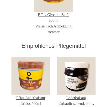
Effax Glycerin-Seife
300ml
Preise nach Anmeldung
sichtbar
Empfohlenes Pflegemittel
Effax Lederbalsam
Lederbalsam,
farblos 500ml
farbauffrischend, black