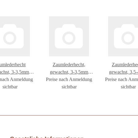
umlederhecht
Zaumlederhecht,
Zaumlederhec
chst, 3-3,5mm
gewachst, 3-3,5mm
gewachst, 3,
 nach Anmeldung
eids.schwarz
Preise nach Anmeldung
beids.negro
Preise nach An
beids.negr
sichtbar
sichtbar
sichtbar