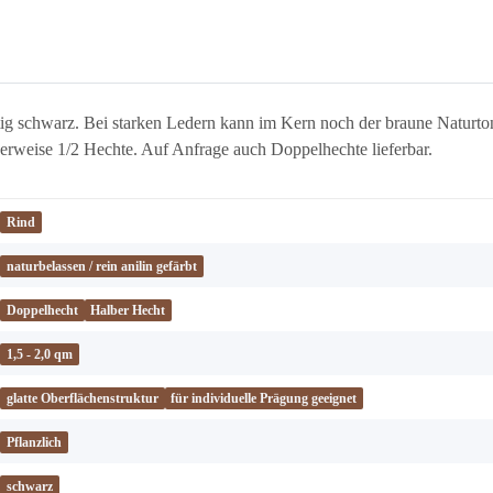
ig schwarz. Bei starken Ledern kann im Kern noch der braune Naturton
herweise 1/2 Hechte. Auf Anfrage auch Doppelhechte lieferbar.
Rind
naturbelassen / rein anilin gefärbt
Doppelhecht
Halber Hecht
1,5 - 2,0 qm
glatte Oberflächenstruktur
für individuelle Prägung geeignet
Pflanzlich
schwarz