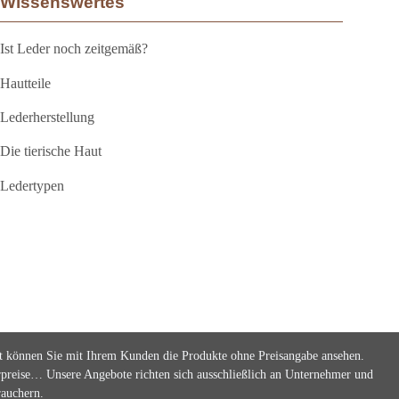
Wissenswertes
Ist Leder noch zeitgemäß?
Hautteile
Lederherstellung
Die tierische Haut
Ledertypen
et können Sie mit Ihrem Kunden die Produkte ohne Preisangabe ansehen.
rpreise… Unsere Angebote richten sich ausschließlich an Unternehmer und
rauchern.