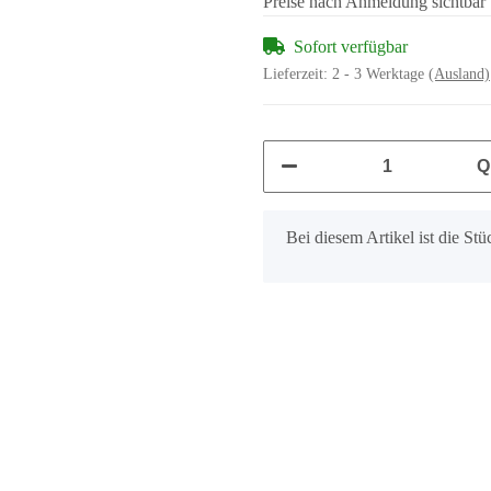
Preise nach Anmeldung sichtbar
Sofort verfügbar
Lieferzeit:
2 - 3 Werktage
(Ausland)
Q
x
Bei diesem Artikel ist die Stüc