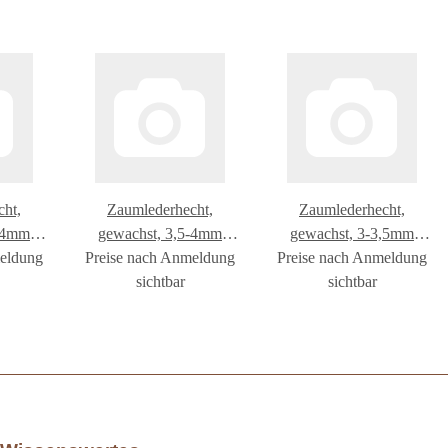
ht,
Zaumlederhecht,
Zaumlederhecht,
5-4mm
gewachst, 3,5-4mm
gewachst, 3-3,5mm
meldung
o
Preise nach Anmeldung
beids.london color
Preise nach Anmeldung
beids.london color
sichtbar
sichtbar