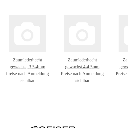
Zaumlederhecht
Zaumlederhecht
Za
gewachst, 3,5-4mm
gewachst,4-4,5mm
gewa
Preise nach Anmeldung
beids.schwarz
Preise nach Anmeldung
beids.schwarz
Preise
b
sichtbar
sichtbar