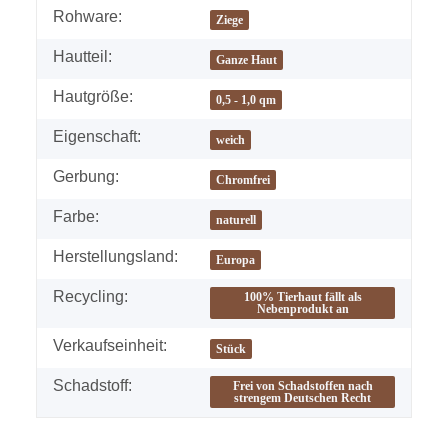
Rohware:
Ziege
Hautteil:
Ganze Haut
Hautgröße:
0,5 - 1,0 qm
Eigenschaft:
weich
Gerbung:
Chromfrei
Farbe:
naturell
Herstellungsland:
Europa
Recycling:
100% Tierhaut fällt als
Nebenprodukt an
Verkaufseinheit:
Stück
Schadstoff:
Frei von Schadstoffen nach
strengem Deutschen Recht