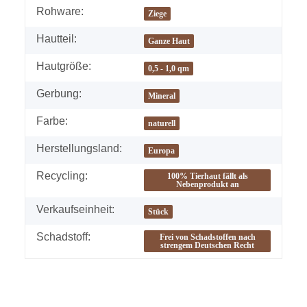
Rohware:
Ziege
Hautteil:
Ganze Haut
Hautgröße:
0,5 - 1,0 qm
Gerbung:
Mineral
Farbe:
naturell
Herstellungsland:
Europa
Recycling:
100% Tierhaut fällt als
Nebenprodukt an
Verkaufseinheit:
Stück
Schadstoff:
Frei von Schadstoffen nach
strengem Deutschen Recht