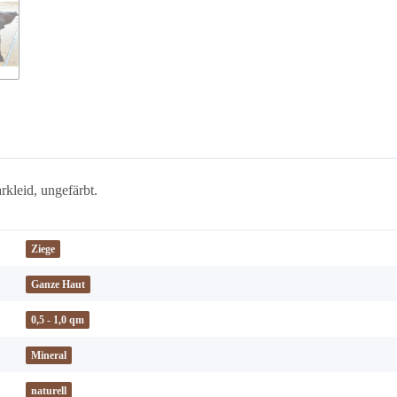
rkleid, ungefärbt.
Ziege
Ganze Haut
0,5 - 1,0 qm
Mineral
naturell