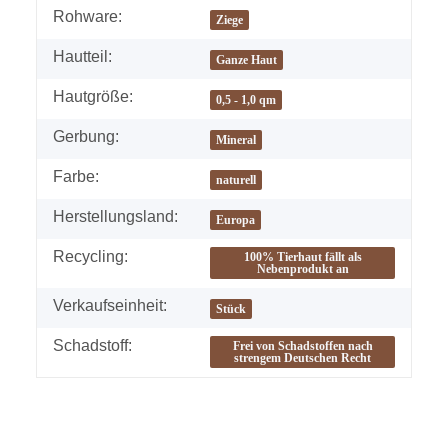
Rohware:
Ziege
Hautteil:
Ganze Haut
Hautgröße:
0,5 - 1,0 qm
Gerbung:
Mineral
Farbe:
naturell
Herstellungsland:
Europa
Recycling:
100% Tierhaut fällt als
Nebenprodukt an
Verkaufseinheit:
Stück
Schadstoff:
Frei von Schadstoffen nach
strengem Deutschen Recht