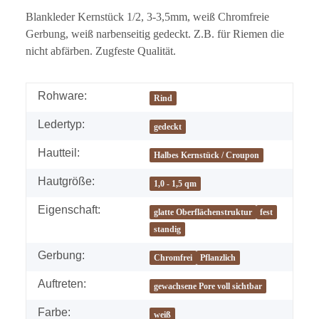
Blankleder Kernstück 1/2, 3-3,5mm, weiß Chromfreie
Gerbung, weiß narbenseitig gedeckt. Z.B. für Riemen die
nicht abfärben. Zugfeste Qualität.
Rohware:
Rind
Ledertyp:
gedeckt
Hautteil:
Halbes Kernstück / Croupon
Hautgröße:
1,0 - 1,5 qm
Eigenschaft:
glatte Oberflächenstruktur
fest
standig
Gerbung:
Chromfrei
Pflanzlich
Auftreten:
gewachsene Pore voll sichtbar
Farbe:
weiß