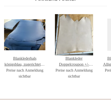
Blanklederhals
Blankleder
Bl
königsblau, zugerichtet 2-
Doppelcroupon +/-
Alli
Preise nach Anmeldung
4mm
Preise nach Anmeldung
3,8mm, naturell
Pre
sichtbar
sichtbar