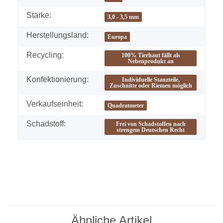
Stärke:
3,0 - 3,5 mm
Herstellungsland:
Europa
Recycling:
100% Tierhaut fällt als
Nebenprodukt an
Konfektionierung:
Individuelle Stanzteile,
Zuschnitte oder Riemen möglich
Verkaufseinheit:
Quadratmeter
Schadstoff:
Frei von Schadstoffen nach
strengem Deutschen Recht
Ähnliche Artikel