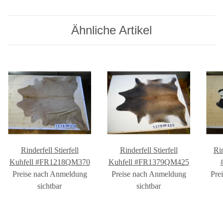
Ähnliche Artikel
Rinderfell Stierfell
Rinderfell Stierfell
Ri
Kuhfell #FR1218QM370
Kuhfell #FR1379QM425
Preise nach Anmeldung
Preise nach Anmeldung
Pre
sichtbar
sichtbar