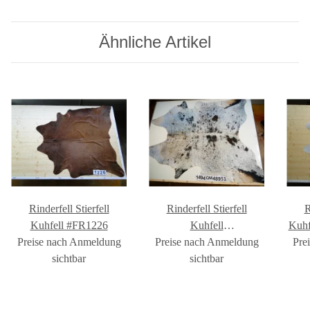
Ähnliche Artikel
Rinderfell Stierfell
Rinderfell Stierfell
R
Kuhfell #FR1226
Kuhfell
Kuh
Preise nach Anmeldung
Preise nach Anmeldung
#FR1494QM489S1
Pre
sichtbar
sichtbar